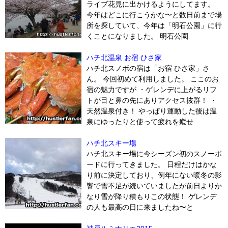
ライブ花見に出かけるようにしてます。
今年はどこに行こうかな〜と数日前まで場
所を探していて、今年は「明石公園」に行
くことになりました。 明石公園
ハチ北温泉 お宿 ひさ家
ハチ北スノボの宿は「お宿 ひさ家」さ
ん。 今回初めて利用しました。 ここのお
宿の魅力ですが ・ゲレンデに上がるリフ
トが目と鼻の先にありアクセス抜群！ ・
天然温泉付き！ やっぱり運動した後は温
泉にゆったりと使って疲れを癒せ
ハチ北スキー場
ハチ北スキー場に今シーズン初のスノーボ
ードに行ってきました。 日程だけはかな
り前に決定しており、例年にない暖冬の影
響で雪不足が続いていましたが前日よりか
なり雪が降り積もりこの状態！ ゲレンデ
の人も最高の日に来ましたね〜と