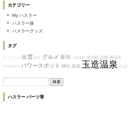
カテゴリー
My ハスラー
ハスラー旅
ハスラーグッズ
タグ
出雲
グルメ
新潟
道の駅
京都
商店街
ディズニー
観光
一畑電車
玉造温泉
パワースポット
神社
温泉
そば
RAILWAYS
ハスラー パーツ等