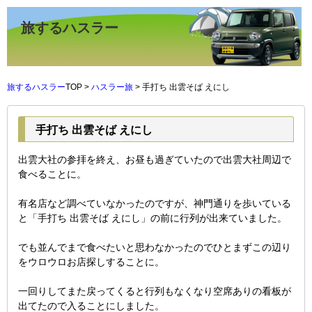
旅するハスラー
旅するハスラー
TOP >
ハスラー旅
> 手打ち 出雲そば えにし
手打ち 出雲そば えにし
出雲大社の参拝を終え、お昼も過ぎていたので出雲大社周辺で
食べることに。
有名店など調べていなかったのですが、神門通りを歩いている
と「手打ち 出雲そば えにし」の前に行列が出来ていました。
でも並んでまで食べたいと思わなかったのでひとまずこの辺り
をウロウロお店探しすることに。
一回りしてまた戻ってくると行列もなくなり空席ありの看板が
出てたので入ることにしました。