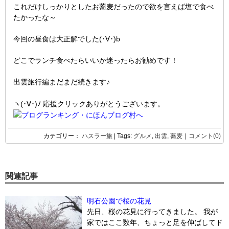
これだけしっかりとしたお蕎麦だったので欲を言えば塩で食べ
たかったな～
今回の昼食は大正解でした(･∀･)b
どこでランチ食べたらいいか迷ったらお勧めです！
出雲旅行編まだまだ続きます♪
ヽ(･∀･)ﾉ 応援クリックありがとうございます。
カテゴリー：
ハスラー旅
| Tags:
グルメ
,
出雲
,
蕎麦
｜
コメント(0)
関連記事
明石公園で桜の花見
先日、桜の花見に行ってきました。 我が
家ではここ数年、ちょっと足を伸ばしてド