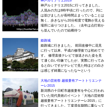
神戸ルミナリエ2015
神戸ルミナリエ2015に行ってきました。
人混みの方は8時半頃に行ったので、列に
は並びましたが長時間止まっていることは
無く、歩きながら20分程度で電飾が見える
場所に辿りつけました。（去年は点灯前か
ら並んでいたので結構待つ
姫路城
姫路城に行きました。 前回改修中に花見
に行って以来、平成の修理後では初めてで
す。 修理直後テレビで放送された姿を見
て凄く白い印象でしたが、実際に行ってみ
ると白いですがテレビで見た時ほどの白さ
は感じず綺麗になったな〜という
大地の芸術祭 越後妻有アートトリエンナ
ーレ2015
新潟県の十日町市越後妻有を中心に行われ
ていた現代美術のイベント「大地の芸術祭
越後妻有アートトリエンナーレ2015」に
行ってきました。丁度滞在期間に重なって