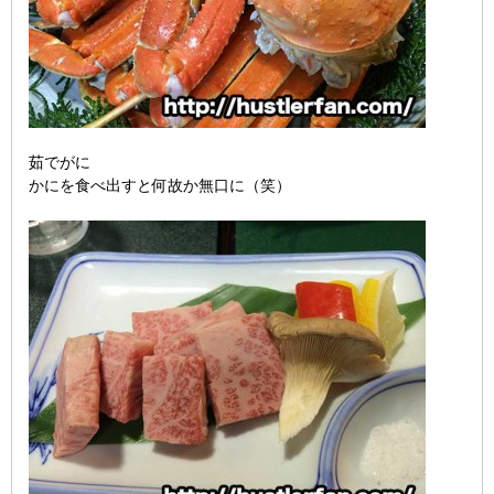
茹でがに
かにを食べ出すと何故か無口に（笑）