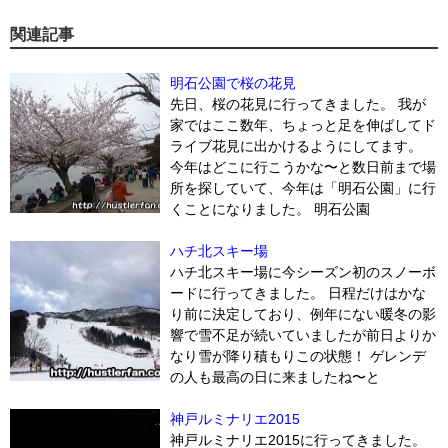
関連記事
明石公園で桜の花見
先日、桜の花見に行ってきました。 我が
家ではここ数年、ちょっと足を伸ばしてド
ライブ花見に出かけるようにしてます。
今年はどこに行こうかな〜と数日前まで場
所を探していて、今年は「明石公園」に行
くことになりました。 明石公園
ハチ北スキー場
ハチ北スキー場に今シーズン初のスノーボ
ードに行ってきました。 日程だけはかな
り前に決定しており、例年にない暖冬の影
響で雪不足が続いていましたが前日よりか
なり雪が降り積もりこの状態！ ゲレンデ
の人も最高の日に来ましたね〜と
神戸ルミナリエ2015
神戸ルミナリエ2015に行ってきました。