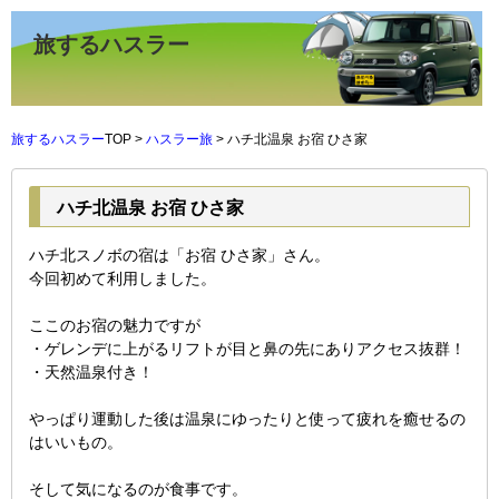
旅するハスラー
旅するハスラー
TOP >
ハスラー旅
> ハチ北温泉 お宿 ひさ家
ハチ北温泉 お宿 ひさ家
ハチ北スノボの宿は「お宿 ひさ家」さん。
今回初めて利用しました。
ここのお宿の魅力ですが
・ゲレンデに上がるリフトが目と鼻の先にありアクセス抜群！
・天然温泉付き！
やっぱり運動した後は温泉にゆったりと使って疲れを癒せるの
はいいもの。
そして気になるのが食事です。