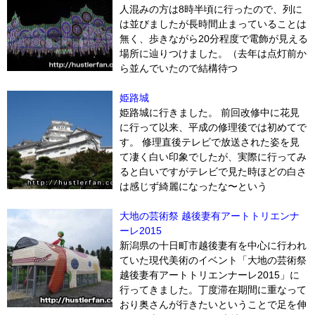
人混みの方は8時半頃に行ったので、列に
は並びましたが長時間止まっていることは
無く、歩きながら20分程度で電飾が見える
場所に辿りつけました。（去年は点灯前か
ら並んでいたので結構待つ
姫路城
姫路城に行きました。 前回改修中に花見
に行って以来、平成の修理後では初めてで
す。 修理直後テレビで放送された姿を見
て凄く白い印象でしたが、実際に行ってみ
ると白いですがテレビで見た時ほどの白さ
は感じず綺麗になったな〜という
大地の芸術祭 越後妻有アートトリエンナ
ーレ2015
新潟県の十日町市越後妻有を中心に行われ
ていた現代美術のイベント「大地の芸術祭
越後妻有アートトリエンナーレ2015」に
行ってきました。丁度滞在期間に重なって
おり奥さんが行きたいということで足を伸