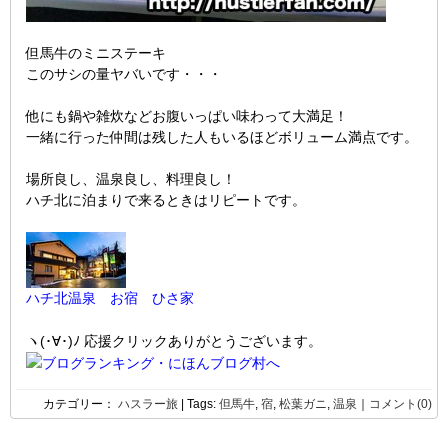
但馬牛のミニステーキ
このサシの量ヤバいです・・・
他にも鍋や雑炊などお腹いっぱい味わって大満足！
一緒に行った仲間は残した人もいるほどボリューム満点です。
場所良し、温泉良し、料理良し！
ハチ北に泊まりで来るときはリピートです。
ハチ北温泉 お宿 ひさ家
ヽ(･∀･)ﾉ 応援クリックありがとうございます。
カテゴリー：
ハスラー旅
| Tags:
但馬牛
,
宿
,
松葉ガニ
,
温泉
｜
コメント(0)