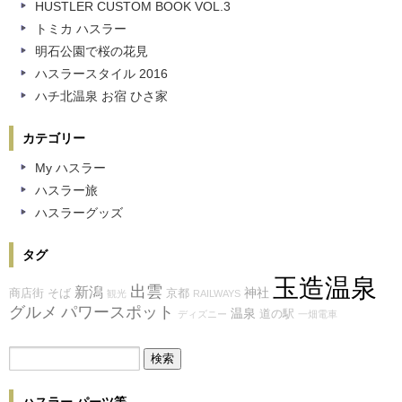
HUSTLER CUSTOM BOOK VOL.3
トミカ ハスラー
明石公園で桜の花見
ハスラースタイル 2016
ハチ北温泉 お宿 ひさ家
カテゴリー
My ハスラー
ハスラー旅
ハスラーグッズ
タグ
玉造温泉
出雲
新潟
神社
商店街
そば
京都
観光
RAILWAYS
グルメ
パワースポット
温泉
道の駅
ディズニー
一畑電車
ハスラー パーツ等