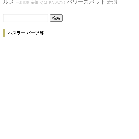
ルメ
パワースポット
新潟
京都
そば
一畑電車
RAILWAYS
ハスラー パーツ等