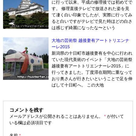
に行って以来、平成の修理後では初めてで
す。 修理直後テレビで放送された姿を見
て凄く白い印象でしたが、実際に行ってみ
ると白いですがテレビで見た時ほどの白さ
は感じず綺麗になったな〜という
大地の芸術祭 越後妻有アートトリエンナ
ーレ2015
新潟県の十日町市越後妻有を中心に行われ
ていた現代美術のイベント「大地の芸術祭
越後妻有アートトリエンナーレ2015」に
行ってきました。丁度滞在期間に重なって
おり奥さんが行きたいということで足を伸
ばして十日町へ。 この大地
コメントを残す
メールアドレスが公開されることはありません。
*
が付いて
いる欄は必須項目です
名前
*