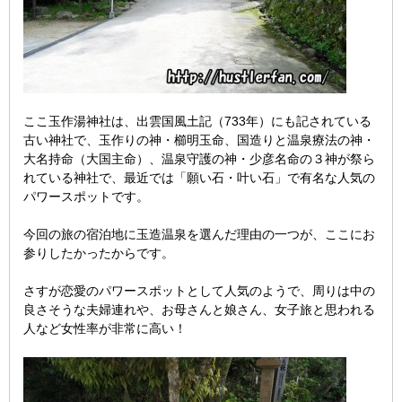
ここ玉作湯神社は、出雲国風土記（733年）にも記されている
古い神社で、玉作りの神・櫛明玉命、国造りと温泉療法の神・
大名持命（大国主命）、温泉守護の神・少彦名命の３神が祭ら
れている神社で、最近では「願い石・叶い石」で有名な人気の
パワースポットです。
今回の旅の宿泊地に玉造温泉を選んだ理由の一つが、ここにお
参りしたかったからです。
さすが恋愛のパワースポットとして人気のようで、周りは中の
良さそうな夫婦連れや、お母さんと娘さん、女子旅と思われる
人など女性率が非常に高い！