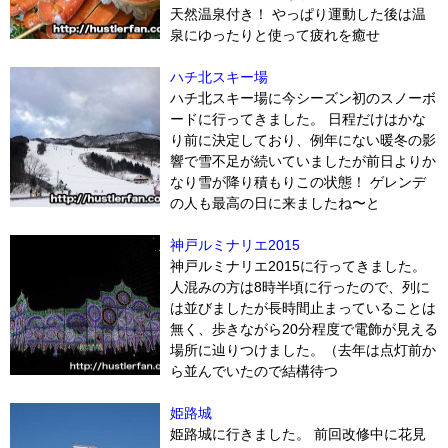
天然温泉付き！ やっぱり運動した後は温
泉にゆったりと使って疲れを癒せ
ハチ北スキー場
ハチ北スキー場に今シーズン初のスノーボ
ードに行ってきました。 日程だけはかな
り前に決定しており、例年にない暖冬の影
響で雪不足が続いていましたが前日よりか
なり雪が降り積もりこの状態！ ゲレンデ
の人も最高の日に来ましたね〜と
神戸ルミナリエ2015
神戸ルミナリエ2015に行ってきました。
人混みの方は8時半頃に行ったので、列に
は並びましたが長時間止まっていることは
無く、歩きながら20分程度で電飾が見える
場所に辿りつけました。（去年は点灯前か
ら並んでいたので結構待つ
姫路城
姫路城に行きました。 前回改修中に花見