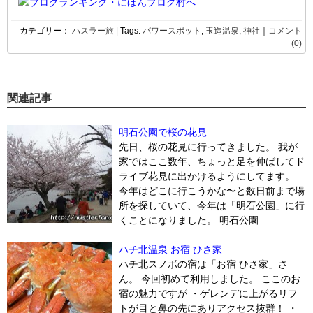
カテゴリー：
ハスラー旅
| Tags:
パワースポット
,
玉造温泉
,
神社
｜
コメント
(0)
関連記事
明石公園で桜の花見
先日、桜の花見に行ってきました。 我が
家ではここ数年、ちょっと足を伸ばしてド
ライブ花見に出かけるようにしてます。
今年はどこに行こうかな〜と数日前まで場
所を探していて、今年は「明石公園」に行
くことになりました。 明石公園
ハチ北温泉 お宿 ひさ家
ハチ北スノボの宿は「お宿 ひさ家」さ
ん。 今回初めて利用しました。 ここのお
宿の魅力ですが ・ゲレンデに上がるリフ
トが目と鼻の先にありアクセス抜群！ ・