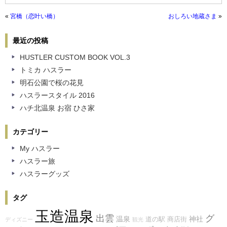
«
宮橋（恋叶い橋）
おしろい地蔵さま
»
最近の投稿
HUSTLER CUSTOM BOOK VOL.3
トミカ ハスラー
明石公園で桜の花見
ハスラースタイル 2016
ハチ北温泉 お宿 ひさ家
カテゴリー
My ハスラー
ハスラー旅
ハスラーグッズ
タグ
玉造温泉
出雲
グ
温泉
神社
道の駅
商店街
ディズニー
観光