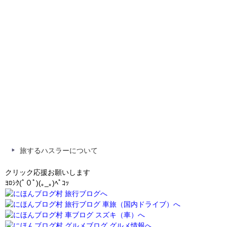
旅するハスラーについて
クリック応援お願いします
ﾖﾛｼｸ(ﾟ０ﾟ)(｡_｡)ﾍﾟｺｯ