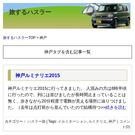
旅するハスラー
旅するハスラー
TOP > 神戸
神戸タグを含む記事一覧
神戸ルミナリエ2015
神戸ルミナリエ2015に行ってきました。 人混みの方は8時半頃
に行ったので、列には並びましたが長時間止まっていることは
無く、歩きながら20分程度で電飾が見える場所に辿りつけまし
た。（去年は点灯前から並んでいたので結構待つ>>
続きを読む
カテゴリー：
ハスラー旅
| Tags:
イルミネーション
,
ルミナリエ
,
神戸
｜
コメン
ト(0)