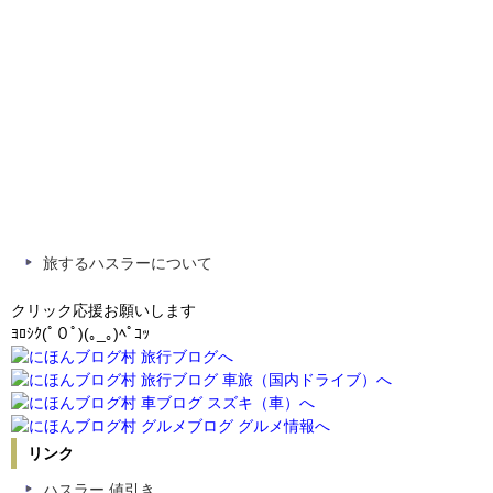
旅するハスラーについて
クリック応援お願いします
ﾖﾛｼｸ(ﾟ０ﾟ)(｡_｡)ﾍﾟｺｯ
リンク
ハスラー 値引き