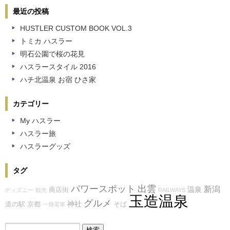
最近の投稿
HUSTLER CUSTOM BOOK VOL.3
トミカ ハスラー
明石公園で桜の花見
ハスラースタイル 2016
ハチ北温泉 お宿 ひさ家
カテゴリー
My ハスラー
ハスラー旅
ハスラーグッズ
タグ
パワースポット
出雲
新潟
温泉
商店街
ディズニー
観光
RAILWAYS
玉造温泉
グルメ
神社
道の駅
京都
そば
一畑電車